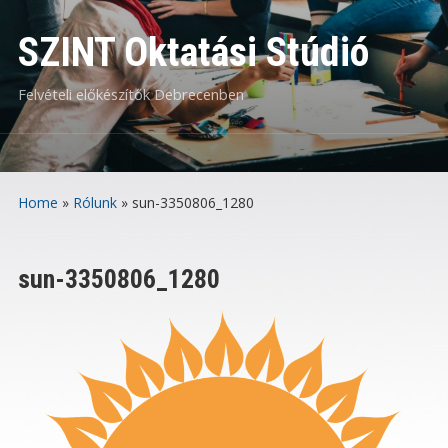
SZINT Oktatási Stúdió
Felvételi előkészítők Debrecenben
Home
»
Rólunk
»
sun-3350806_1280
sun-3350806_1280